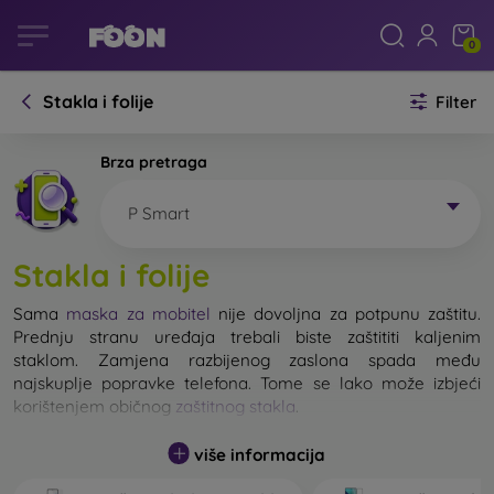
0
Stakla i folije
Filter
Brza pretraga
P Smart
Stakla i folije
Sama
maska za mobitel
nije dovoljna za potpunu zaštitu.
Prednju stranu uređaja trebali biste zaštititi kaljenim
staklom. Zamjena razbijenog zaslona spada među
najskuplje popravke telefona. Tome se lako može izbjeći
korištenjem običnog
zaštitnog stakla
.
više informacija
Nerazbijivo staklo za mobitel ne postoji, ali u većini slučajeva
zaslon ostane neoštećen prilikom pada. Ipak, izbor kaljenog