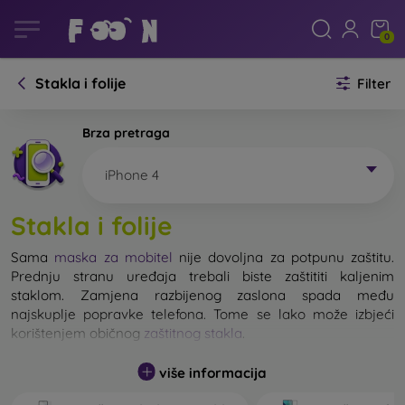
0
Stakla i folije
Filter
Brza pretraga
iPhone 4
Stakla i folije
Sama
maska za mobitel
nije dovoljna za potpunu zaštitu.
Prednju stranu uređaja trebali biste zaštititi kaljenim
staklom. Zamjena razbijenog zaslona spada među
najskuplje popravke telefona. Tome se lako može izbjeći
korištenjem običnog
zaštitnog stakla
.
više informacija
Nerazbijivo staklo za mobitel ne postoji, ali u većini slučajeva
zaslon ostane neoštećen prilikom pada. Ipak, izbor kaljenog